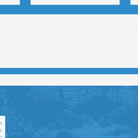
לדיון והתייחסות בתוכנית רה
מועצה
הארגון של מערך השיקום - הצעת
הארגונים 
עמותת עוצמה
הצעת עמותת עוצמה לדיון בתוכנית
פניית 
רה-הארגון של מערך השיקום מציגה
לשר ה
קריאה לרפורמה מקיפה בחוק שיקום
פעילו
נכי נפש בקהילה. המסמך מתריע
לשיקום
מפני שחיקה מתמשכת, מחסור
במענים ופערים גדלים בין צרכי
בניגוד
המתמודדים להיצע השירותים,
מדגיש 
 פעילות
ר
כ