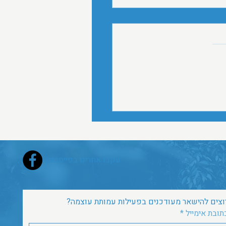
 לשיקום - פניית קואליציית
22.4.25
קואליציית ארגוני בריאות הנפש
בריאות בדרישה לחידוש
תה של המועצה הארצית
 מתמודדי נפש בקהילה, אשר
חדלה לפעול מאז דצמבר 2023
 להוראות החוק. המכתב
את חשיבות המועצה בעיצוב
עקבו אחרינו בפייסבוק
וצים להישאר מעודכנים בפעילות עמותת עוצמה?
תובת אימייל
*