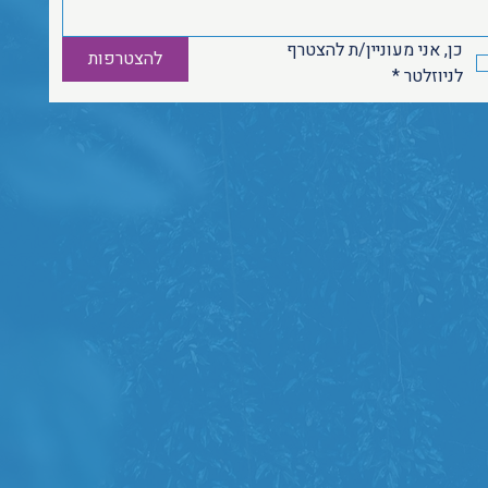
כן, אני מעוניין/ת להצטרף 
להצטרפות
לניוזלטר
*