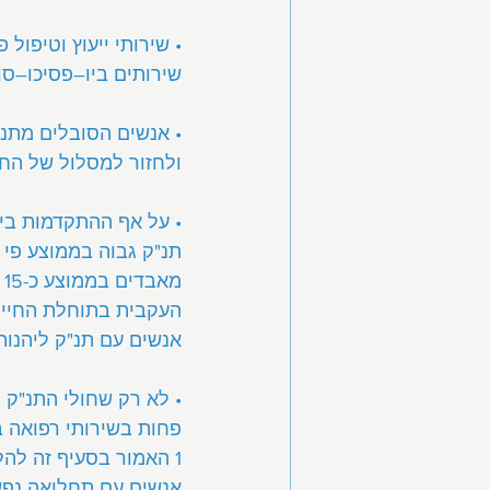
• שירותי ייעוץ וטיפול
שירותים ביו–פסיכו–סוצ
• אנשים הסובלים מתנ"
ולחזור למסלול של הח
• על אף ההתקדמות בי
מ
העקבית בתוחלת החיים 
אנשים עם תנ"ק ליהנות
• לא רק שחולי התנ"ק ס
פחות בשירותי רפואה ב
1 האמור בסעיף זה להל
אנשים עם תחלואה נפשי