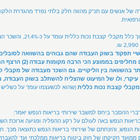
ה של אנשים עם תנ"ק מהווה חלק בלתי נפרד מהגדרת הלקות
רפואית.
• שיעור המועסקים מתוך כלל מקבלי קצב
יי תפקוד בשוק העבודה שהם גבוהים בהשוואה לסובלים מ
עיקריים אחרים: (1) הם מחליפים בממוצע הכ
ר בהשוואה בין הליקויים. גם השכר מעבודה של מקבלי ק
י עיקרי, ולו של המיעוט שהצליח להשתלב בשוק העבודה, 
קבלי קצבת נכות כללית
 (שהוא לכשעצמו עומד על כשליש
רי ההסבר ביחס למשבר שירותי בריאות הנפש יאמר:
ריאות הנפש באה לעולם על רקע ההפליה ופגיעה ארוכת הש
אות הנפש, והזנחתם של שירותי בריאות הנפש כתוצאה מכך. ח
 ממועד חקיקתו של חוק ביטוח בריאות ממלכתי ועד להעברת