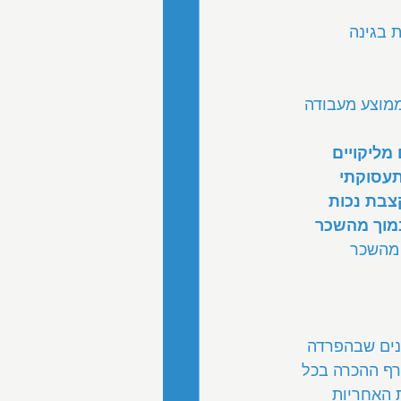
 בגינה 
ת נכות כללית עומד על כ-21.4%, והשכר הממוצע מעבודה 
ליקויים 
י הרבה מקומות עבודה (2) הרצף התעסוקתי 
צבת נכות 
נמוך מהשכר 
 מהשכר 
נים שבהפרדה 
רף ההכרה בכל 
 האחריות 