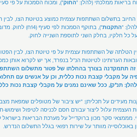
ח בריאות ממלכתי (להלן: "
החוק
"), ומכוח הסמכות על פי סעיף (8ד) לח
החיוב בתשלום השתתפות עצמית כמוצע בטיוטת הצו, לבין ה
הלן: "
התקנות
"), בתוקף הסמכות לפי סעיף 
על כל חלקיו, בחלק השני לתוספת השנייה לחוק.
 הטלתה של השתתפות עצמית על פי טיוטת הצו, לבין הפטור 
באות הערותינו לטיוטות הנ"ל בנפרד, אך יש לקרוא אותן כמכ
ה תתמקדנה בצורך בהחלתו של פטור מתשלום השתתפות
יה על מקבלי קצבת נכות כללית, וכן על אנשים עם תחלו
הלן: תנ"ק), ככל שאינם נמנים על מקבלי קצבת נכות כללי
ות מעידים על תכליתן: "יש ציבור של מטופלים שמפאת מצבם
העצמית עלול ליצור עבורם חסם לכניסה לטיפול ושימוש-חס
באוכלוסייה מוותר על שירות רפואי בגלל התשלום הנדרש.