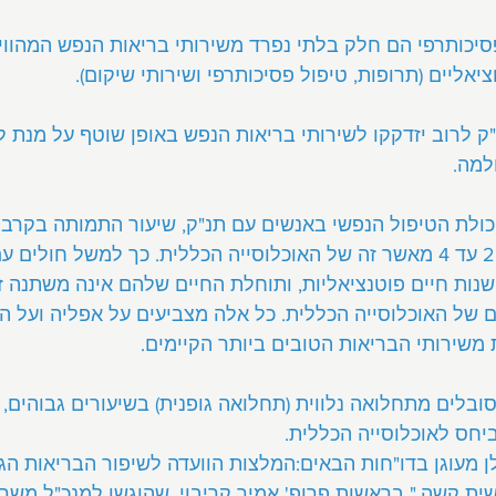
 פסיכותרפי הם חלק בלתי נפרד משירותי בריאות הנפש המהווי
יאליים (תרופות, טיפול פסיכותרפי ושירותי שיקום).
ק לרוב יזדקקו לשירותי בריאות הנפש באופן שוטף על מנת ל
למה.
כולת הטיפול הנפשי באנשים עם תנ"ק, שיעור התמותה בקרב 
תנ"ק גבוה בממוצע פי 2 עד 4 מאשר זה של האוכלוסייה הכללית. כך למשל חול
אבדים בממוצע כ-15 שנות חיים פוטנציאליות, ותוחלת החיים שלהם אינה משת
של האוכלוסייה הכללית. כל אלה מצביעים על אפליה ועל ה
 משירותי הבריאות הטובים ביותר הקיימים.
ובלים מתחלואה נלווית (תחלואה גופנית) בשיעורים גבוהים, 
יחס לאוכלוסייה הכללית.
ן מעוגן בדו"חות הבאים:המלצות הוועדה לשיפור הבריאות הג
ת קשה," בראשות פרופ' אמיר קריבוי, שהוגשו למנכ"ל משרד