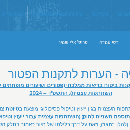
אנחנו
ניוזלטר
ניירות עמדה ומאמרים
היסטוריה
דפי עמדה
פרופ' אלי שמיר
ה - הערות לתקנות הפטור
נות ביטוח בריאות ממלכתי (פטורים ושיעורים מופחתים 
השתתפות עצמית), התשפ"ד – 2024
ת העצמית בגין ייעוץ וטיפול פסיכולוגי מוצעת ב
טיוטת צו
תוספת השנייה לחוק) (השתתפות עצמית עבור ייעוץ וטיפול 
 (להלן: "
הצו
"), וזאת על דרך כלילתו של חיוב כאמור בחלק הש