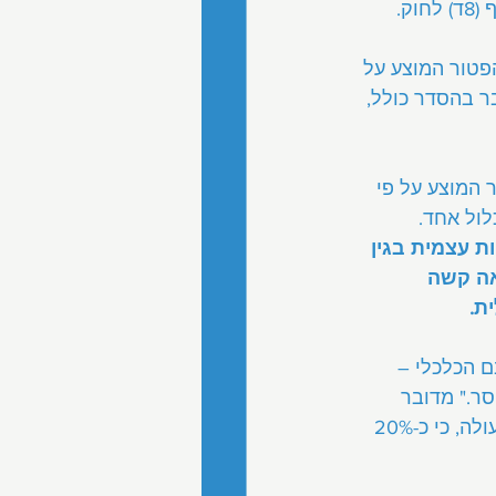
וק.
פטור המוצע על 
(14ח) לחוק. מדובר בהסדר כולל, 
המוצע על פי 
לול אחד. 
 עצמית בגין 
אה קשה 
ת.
 הכלכלי – 
ר." מדובר 
בחשש כבד וממשי. מממצאי סקר מכון ברוקדייל על מערכת הבריאות בישראל עולה, כי כ-20% 