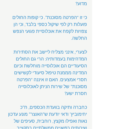
מדוע?
כי זו “הפרטה מסוכנת”. כי קופות החולים 
פועלות רק לפי שיקול כספי בלבד, וכי הן 
צפויות לקפח את אוכלוסיית פגועי הנפש 
החלשה.
לצערי, אינני מצליח ליישב את הסתירות 
המדהימות בעמדותיה: הרי גם החולים 
הסיעודיים הם אוכלוסייה מוחלשת וכיום 
המדינה מממנת טיפול סיעודי לקשישים 
חסרי אמצעים. האם זו איננה “הפרטה 
מסוכנת” של שירות הניתן לאוכלוסייה 
חסרת ישע?
כחברה ותיקה בוועדת הכספים, ח”כ 
יחימוביץ’ ודאי יודעת ש”האוצר” מונע עדכון 
נאות ואפילו מקצץ, רוחבית, סעיפים של 
שירותים רפואיים ממשלתיים בתקציב 