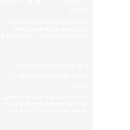
פסיכותרפיה - הערות לתקנות
הפטור
הערות לטיוטת תקנות ביטוח בריאות ממלכתי
(פטורים ושיעורים מופחתים של תשלומי
השתתפות עצמית), התשפ"ד – 2024 הטלתה
ההשתתפות העצמית בגין ייעוץ וטיפול פסיכולוגי
מוצעת ב טיוטת צו ביטוח בריאות ממלכתי (תיקון
התוספת השנייה לחוק) (השתתפות עצמית עבור
ייעוץ וטיפול פסיכותרפי), הת
נייר עמדה עמותת עוצמה -
" הצו "), וזאת על דרך כלילתו של חיוב כאמור
מענה למצבי חירום נפשי יולי
בחלק השני לתוספת השנייה לחוק ביטוח בריאות
ממלכתי (להלן: " החוק "), ומכוח הסמכות על פי
2023
סעיף (8ד) לחוק. לא ברורה ההפרדה בין החיוב
עמדת עמותת עוצמה בנושא תעסוקה מוגנת,
בתשלום השתתפות עצמית
המציגה עקרונות והמלצות לרפורמה במפעלים
המוגנים. המסמך מדגיש את חשיבות שמירת
מסגרות התעסוקה המותאמות לצד קידום
השתלבות בשוק החופשי, שיפור תנאי ההעסקה