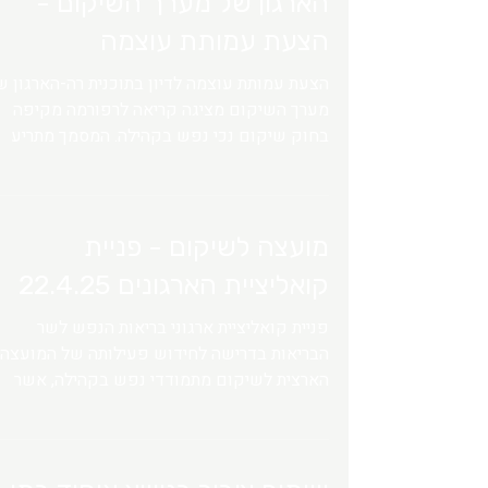
הארגון של מערך השיקום -
הצעת עמותת עוצמה
הצעת עמותת עוצמה לדיון בתוכנית רה-הארגון ש
מערך השיקום מציגה קריאה לרפורמה מקיפה
בחוק שיקום נכי נפש בקהילה. המסמך מתריע
מפני שחיקה מתמשכת, מחסור במענים ופערים
גדלים בין צרכי המתמודדים להיצע השירותים,
ומציע חיזוק מעמד השיקום במשרד הבריאות,
הרחבת מסגרות דיור ותעסוקה, שדרוג כוח האדם
מועצה לשיקום - פניית
הבטחת רצף טיפולי ושיתוף המשפחה - לצד
קואליציית הארגונים 22.4.25
התאמת המענים למגוון רמות התחלואה ולמציאות
המשתנה.
פניית קואליציית ארגוני בריאות הנפש לשר
הבריאות בדרישה לחידוש פעילותה של המועצה
הארצית לשיקום מתמודדי נפש בקהילה, אשר
חדלה לפעול מאז דצמבר 2023 בניגוד להוראות
החוק. המכתב מדגיש את חשיבות המועצה בעיצ
מדיניות השיקום, את השלכות היעדרה על שירותי
השיקום והמתמודדים, וקורא לפעולה מיידית