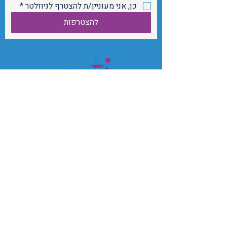
כן, אני מעוניין/ת להצטרף לניוזלטר
*
להצטרפות
ביחד נוכל לשנות את פני בריאות הנפש בישראל!
הצטרפו אלינו כמתנדבים, או תרמו כדי לאפשר
המשך פעילות למען מתמודדי הנפש ובני
משפחותיהם
ozma.office@gmail.com
052-3670386
מאמרים וכתבות מאת פרופ’ אלי שמיר ז”ל
תקנון האתר
מדיניות פרטיות