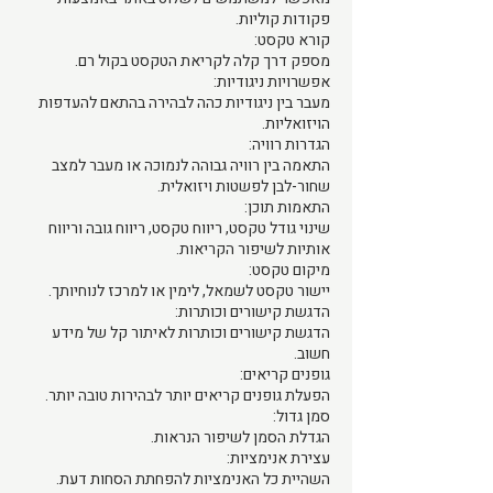
פקודות קוליות.
קורא טקסט:
מספק דרך קלה לקריאת הטקסט בקול רם.
אפשרויות ניגודיות:
מעבר בין ניגודיות כהה לבהירה בהתאם להעדפות
הויזואליות.
הגדרות רוויה:
התאמה בין רוויה גבוהה לנמוכה או מעבר למצב
שחור-לבן לפשטות ויזואלית.
התאמות תוכן:
שינוי גודל טקסט, ריווח טקסט, ריווח גובה וריווח
אותיות לשיפור הקריאות.
מיקום טקסט:
יישור טקסט לשמאל, לימין או למרכז לנוחיותך.
הדגשת קישורים וכותרות:
הדגשת קישורים וכותרות לאיתור קל של מידע
חשוב.
גופנים קריאים:
הפעלת גופנים קריאים יותר לבהירות טובה יותר.
סמן גדול:
הגדלת הסמן לשיפור הנראות.
עצירת אנימציות:
השהיית כל האנימציות להפחתת הסחות דעת.