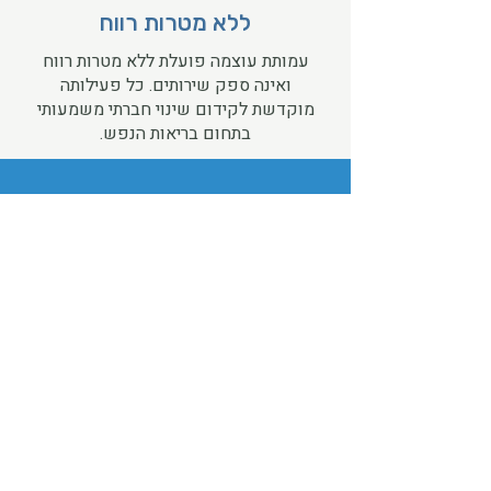
ללא מטרות רווח
עמותת עוצמה פועלת ללא מטרות רווח
ואינה ספק שירותים. כל פעילותה
מוקדשת לקידום שינוי חברתי משמעותי
בתחום בריאות הנפש.
מצטרפים לעוצמה
אם אתם בני משפחה של מתמודדי נפש
ורוצים לפעול לשיפור המצב – נשמח לצרף
אתכם לעמותת עוצמה, ברמת המעורבות
שמתאימה לכם.
להצטרפות לעמותה